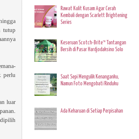
Rawat Kulit Kusam Agar Cerah
Kembali dengan Scarlett Brightening
ehingga
Series
 tutup
aannya
Keseruan Scotch-Brite™ Tantangan
Bersih di Pasar Hardjodaksino Solo
kemana-
 perlu
Saat Sepi Mengulik Kenanganku,
Namun Foto Mengobati Rinduku
an luar
mpanan.
Ada Keharuan di Setiap Perpisahan
ipilih