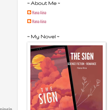
~ About Me ~
Hana Aina
Hana Aina
~ My Novel ~
 pingin