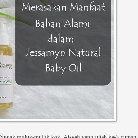
a. Nggak muluk-muluk kok. Aisyah yang ultah ke-3 cuman