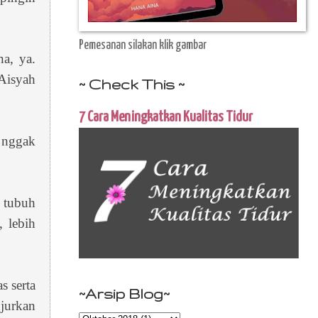
Pemesanan silakan klik gambar
a, ya.
 Aisyah
~ Check This ~
7 Cara Meningkatkan Kualitas Tidur
i nggak
a tubuh
 lebih
s serta
~Arsip Blog~
njurkan