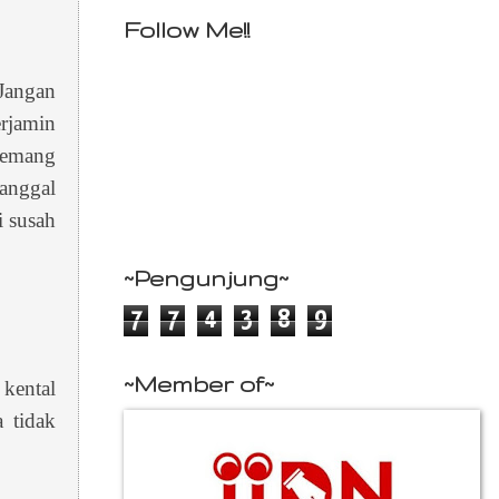
Follow Me!!
 Jangan
rjamin
 memang
anggal
i susah
~Pengunjung~
7
7
4
3
8
9
~Member of~
 kental
 tidak