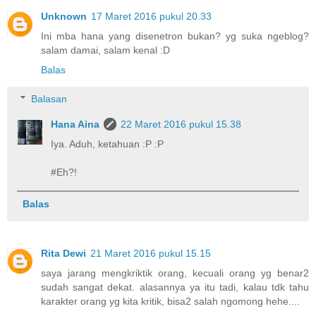
Unknown
17 Maret 2016 pukul 20.33
Ini mba hana yang disenetron bukan? yg suka ngeblog?
salam damai, salam kenal :D
Balas
Balasan
Hana Aina
22 Maret 2016 pukul 15.38
Iya. Aduh, ketahuan :P :P
#Eh?!
Balas
Rita Dewi
21 Maret 2016 pukul 15.15
saya jarang mengkriktik orang, kecuali orang yg benar2
sudah sangat dekat. alasannya ya itu tadi, kalau tdk tahu
karakter orang yg kita kritik, bisa2 salah ngomong hehe....