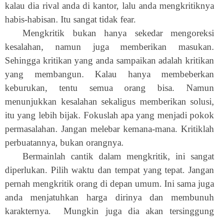
kalau dia rival anda di kantor, lalu anda mengkritiknya
habis-habisan. Itu sangat tidak fear.
Mengkritik bukan hanya sekedar mengoreksi
kesalahan, namun juga memberikan masukan.
Sehingga kritikan yang anda sampaikan adalah kritikan
yang membangun. Kalau hanya membeberkan
keburukan, tentu semua orang bisa. Namun
menunjukkan kesalahan sekaligus memberikan solusi,
itu yang lebih bijak. Fokuslah apa yang menjadi pokok
permasalahan. Jangan melebar kemana-mana. Kritiklah
perbuatannya, bukan orangnya.
Bermainlah cantik dalam mengkritik, ini sangat
diperlukan. Pilih waktu dan tempat yang tepat. Jangan
pernah mengkritik orang di depan umum. Ini sama juga
anda menjatuhkan harga dirinya dan membunuh
karakternya. Mungkin juga dia akan tersinggung