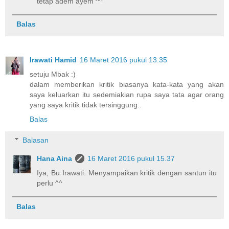
tetap adem ayem ^^
Balas
Irawati Hamid
16 Maret 2016 pukul 13.35
setuju Mbak :)
dalam memberikan kritik biasanya kata-kata yang akan
saya keluarkan itu sedemiakian rupa saya tata agar orang
yang saya kritik tidak tersinggung..
Balas
Balasan
Hana Aina
16 Maret 2016 pukul 15.37
Iya, Bu Irawati. Menyampaikan kritik dengan santun itu
perlu ^^
Balas