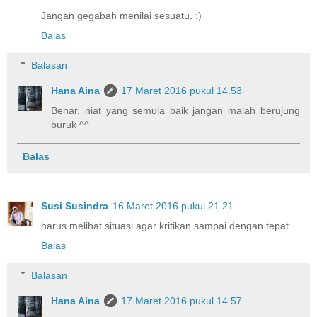
Jangan gegabah menilai sesuatu. :)
Balas
Balasan
Hana Aina
17 Maret 2016 pukul 14.53
Benar, niat yang semula baik jangan malah berujung
buruk ^^
Balas
Susi Susindra
16 Maret 2016 pukul 21.21
harus melihat situasi agar kritikan sampai dengan tepat
Balas
Balasan
Hana Aina
17 Maret 2016 pukul 14.57