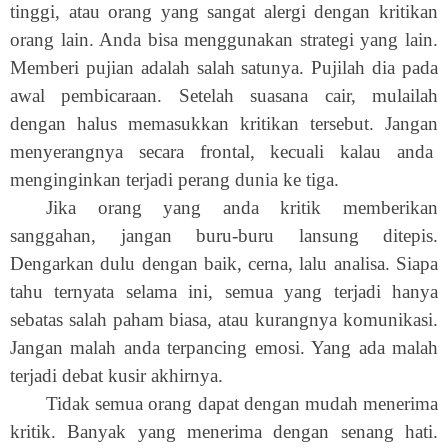
tinggi, atau orang yang sangat alergi dengan kritikan
orang lain. Anda bisa menggunakan strategi yang lain.
Memberi pujian adalah salah satunya. Pujilah dia pada
awal pembicaraan. Setelah suasana cair, mulailah
dengan halus memasukkan kritikan tersebut. Jangan
menyerangnya secara frontal, kecuali kalau anda
menginginkan terjadi perang dunia ke tiga.
Jika orang yang anda kritik memberikan
sanggahan, jangan buru-buru lansung ditepis.
Dengarkan dulu dengan baik, cerna, lalu analisa. Siapa
tahu ternyata selama ini, semua yang terjadi hanya
sebatas salah paham biasa, atau kurangnya komunikasi.
Jangan malah anda terpancing emosi. Yang ada malah
terjadi debat kusir akhirnya.
Tidak semua orang dapat dengan mudah menerima
kritik. Banyak yang menerima dengan senang hati.