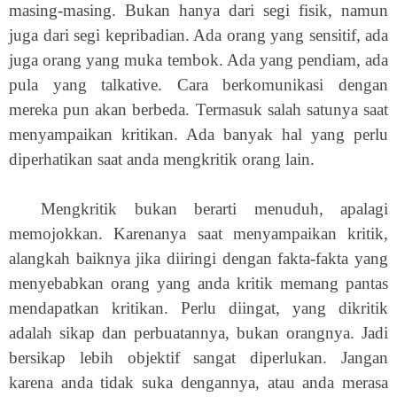
masing-masing. Bukan hanya dari segi fisik, namun
juga dari segi kepribadian.
Ada
orang yang sensitif, ada
juga orang yang muka tembok.
Ada
yang pendiam, ada
pula yang talkative. Cara berkomunikasi dengan
mereka pun akan berbeda. Termasuk salah satunya saat
menyampaikan kritikan.
Ada
banyak hal yang perlu
diperhatikan saat anda mengkritik orang lain.
Mengkritik bukan berarti menuduh, apalagi
memojokkan. Karenanya saat menyampaikan kritik,
alangkah baiknya jika diiringi dengan fakta-fakta yang
menyebabkan orang yang anda kritik memang pantas
mendapatkan kritikan. Perlu diingat, yang dikritik
adalah sikap dan perbuatannya, bukan orangnya. Jadi
bersikap lebih objektif sangat diperlukan. Jangan
karena anda tidak suka dengannya, atau anda merasa