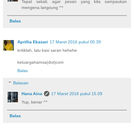
Tepat sekali, agar pesan yang kita sampaukan
mengena langsung ^^
Balas
Aprillia Ekasari
17 Maret 2016 pukul 00.39
kritiklah, lalu kasi saran hehehe
keluargahamsa(dot)com
Balas
Balasan
Hana Aina
17 Maret 2016 pukul 15.09
Yup, benar ^^
Balas