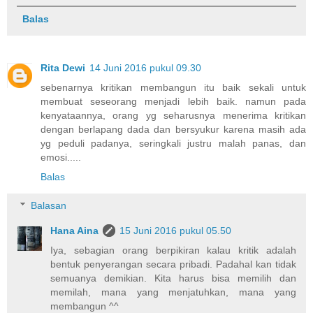
Balas
Rita Dewi
14 Juni 2016 pukul 09.30
sebenarnya kritikan membangun itu baik sekali untuk
membuat seseorang menjadi lebih baik. namun pada
kenyataannya, orang yg seharusnya menerima kritikan
dengan berlapang dada dan bersyukur karena masih ada
yg peduli padanya, seringkali justru malah panas, dan
emosi.....
Balas
Balasan
Hana Aina
15 Juni 2016 pukul 05.50
Iya, sebagian orang berpikiran kalau kritik adalah
bentuk penyerangan secara pribadi. Padahal kan tidak
semuanya demikian. Kita harus bisa memilih dan
memilah, mana yang menjatuhkan, mana yang
membangun ^^