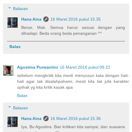
Balasan
Hana Aina
16 Maret 2016 pukul 15.35
Benar, Mak. Semua harus sesuai dengan yang
dihadapi. Beda orang beda penanganan ^^
Balas
Agustina Purwantini
16 Maret 2016 pukul 09.22
sebelum mengkritik kita mesti menyusun kata dengan hati-
hati agar tak disalahpahami...mesti kita liat jufa karakter
opihak yg kita kritik kayak apa
Balas
Balasan
Hana Aina
16 Maret 2016 pukul 15.36
Iya, Bu Agustina. Biar kritikan kita sampai, dan suasana