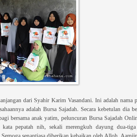
njangan dari Syahir Karim Vasandani. Ini adalah nama p
ahaannya adalah Bursa Sajadah. Secara kebetulan dia be
Berbagi bersama anak yatim, peluncuran Bursa Sajadah Onli
kata pepatah nih, sekali merengkuh dayung dua-tiga
r. Semoga senantiasa diberikan kebaikan oleh Alloh. Aamii