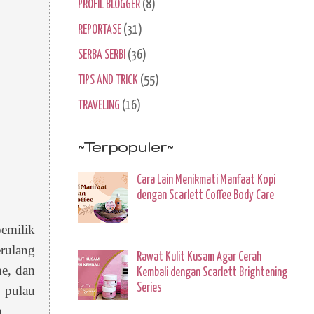
PROFIL BLOGGER
(8)
REPORTASE
(31)
SERBA SERBI
(36)
TIPS AND TRICK
(55)
TRAVELING
(16)
~Terpopuler~
Cara Lain Menikmati Manfaat Kopi
dengan Scarlett Coffee Body Care
emilik
rulang
Rawat Kulit Kusam Agar Cerah
ne, dan
Kembali dengan Scarlett Brightening
Series
 pulau
n.