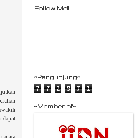
Follow Me!!
~Pengunjung~
7
7
2
9
7
1
njutkan
yerahan
~Member of~
iwakili
a dapat
 acara