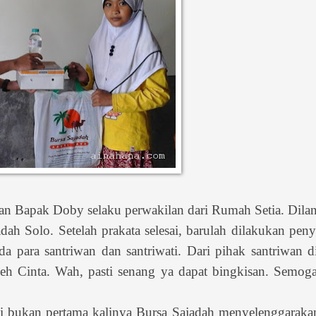
dan Bapak Doby selaku perwakilan dari Rumah Setia. Dila
dah Solo. Setelah prakata selesai, barulah dilakukan pen
da para santriwan dan santriwati. Dari pihak santriwan d
oleh Cinta. Wah, pasti senang ya dapat bingkisan. Semog
i bukan pertama kalinya Bursa Sajadah menyelenggarakan