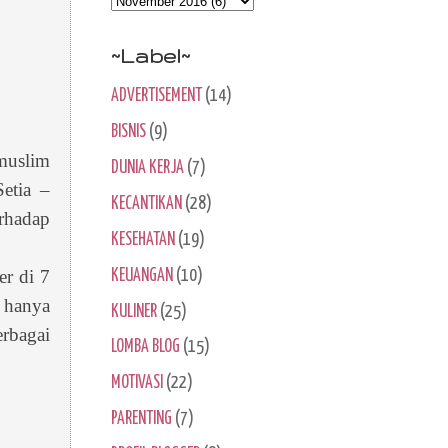
~Label~
ADVERTISEMENT
(14)
BISNIS
(9)
 muslim
DUNIA KERJA
(7)
etia –
KECANTIKAN
(28)
rhadap
KESEHATAN
(19)
er di 7
KEUANGAN
(10)
k hanya
KULINER
(25)
rbagai
LOMBA BLOG
(15)
MOTIVASI
(22)
PARENTING
(7)