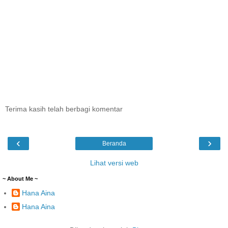
Terima kasih telah berbagi komentar
‹
›
Beranda
Lihat versi web
~ About Me ~
Hana Aina
Hana Aina