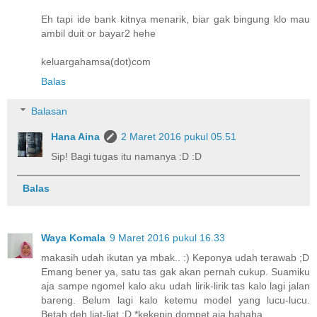
Eh tapi ide bank kitnya menarik, biar gak bingung klo mau
ambil duit or bayar2 hehe
keluargahamsa(dot)com
Balas
Balasan
Hana Aina
2 Maret 2016 pukul 05.51
Sip! Bagi tugas itu namanya :D :D
Balas
Waya Komala
9 Maret 2016 pukul 16.33
makasih udah ikutan ya mbak.. :) Keponya udah terawab ;D
Emang bener ya, satu tas gak akan pernah cukup. Suamiku
aja sampe ngomel kalo aku udah lirik-lirik tas kalo lagi jalan
bareng. Belum lagi kalo ketemu model yang lucu-lucu.
Betah deh liat-liat :D *kekepin dompet aja,hahaha