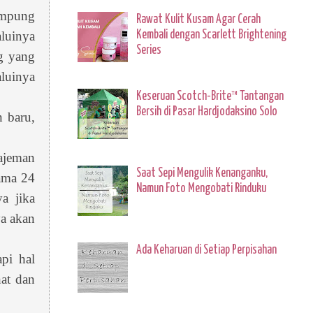
ampung
Rawat Kulit Kusam Agar Cerah
Kembali dengan Scarlett Brightening
luinya
Series
g yang
luinya
Keseruan Scotch-Brite™ Tantangan
Bersih di Pasar Hardjodaksino Solo
 baru,
ajeman
Saat Sepi Mengulik Kenanganku,
lama 24
Namun Foto Mengobati Rinduku
a jika
a akan
Ada Keharuan di Setiap Perpisahan
pi hal
hat dan