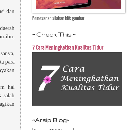
usi dan
Pemesanan silakan klik gambar
daerah
~ Check This ~
bu-ibu,
7 Cara Meningkatkan Kualitas Tidur
sanya,
ta para
anyakan
am hal
k salah
agikan
~Arsip Blog~