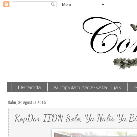
Beranda
Kumpulan Kata-kata Bijak
A
Rabu, 03 Agustus 2016
KopDar IIDN Solo, Ya Nulis Ya Bi