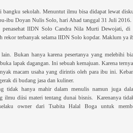
i bangku sekolah. Menuntut ilmu bisa didapat lewat disk
bu-ibu Doyan Nulis Solo, hari Ahad tanggal 31 Juli 2016.
 penasehat IIDN Solo Candra Nila Murti Dewojati, di 
lah rekor terbanyak selama IIDN Solo kopdar. Maklum ya i
lain. Bukan hanya karena pesertanya yang melebihi bia
uka lapak dagangan. Ini sebuah kemajuan. Karena ternya
nyak macam usaha yang dirintis oleh para ibu ini. Keb
erak di budang jasa dan kuliner.
ng tidak hanya mahir dalam menulis namun juga dal
g ilmu diisi materi tentang dunai bisnis. Karenanya tida
selaku owner dari Tsabita Halal Boga untuk memb