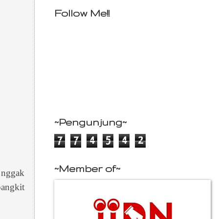
Follow Me!!
~Pengunjung~
7
7
4
5
4
2
~Member of~
, nggak
angkit