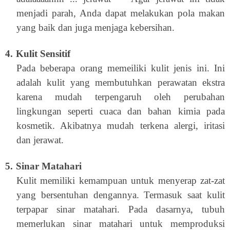
menjadi parah, Anda dapat melakukan pola makan
yang baik dan juga menjaga kebersihan.
4.
Kulit Sensitif
Pada beberapa orang memeiliki kulit jenis ini. Ini
adalah kulit yang membutuhkan perawatan ekstra
karena mudah terpengaruh oleh perubahan
lingkungan seperti cuaca dan bahan kimia pada
kosmetik. Akibatnya mudah terkena alergi, iritasi
dan jerawat.
5.
Sinar Matahari
Kulit memiliki kemampuan untuk menyerap zat-zat
yang bersentuhan dengannya. Termasuk saat kulit
terpapar sinar matahari. Pada dasarnya, tubuh
memerlukan sinar matahari untuk memproduksi