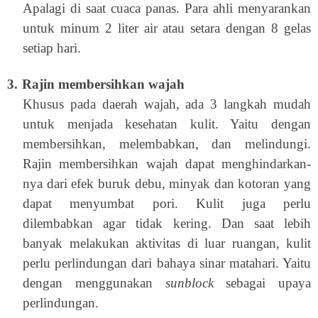
Apalagi di saat cuaca panas. Para ahli menyarankan
untuk minum 2 liter air atau setara dengan 8 gelas
setiap hari.
3.
Rajin membersihkan wajah
Khusus pada daerah wajah, ada 3 langkah mudah
untuk menjada kesehatan kulit. Yaitu dengan
membersihkan, melembabkan, dan melindungi.
Rajin membersihkan wajah dapat menghindarkan-
nya dari efek buruk debu, minyak dan kotoran yang
dapat menyumbat pori. Kulit juga perlu
dilembabkan agar tidak kering. Dan saat lebih
banyak melakukan aktivitas di luar ruangan, kulit
perlu perlindungan dari bahaya sinar matahari. Yaitu
dengan menggunakan
sunblock
sebagai upaya
perlindungan.