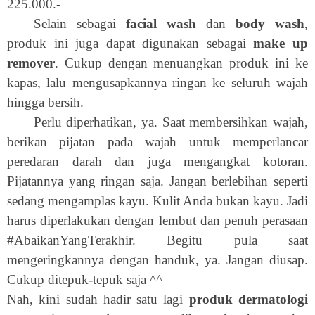
225.000.-
Selain sebagai
facial wash
dan
body wash
,
produk ini juga dapat digunakan sebagai
make up
remover
. Cukup dengan menuangkan produk ini ke
kapas, lalu mengusapkannya ringan ke seluruh wajah
hingga bersih.
Perlu diperhatikan, ya. Saat membersihkan wajah,
berikan pijatan pada wajah untuk memperlancar
peredaran darah dan juga mengangkat kotoran.
Pijatannya yang ringan saja. Jangan berlebihan seperti
sedang mengamplas kayu. Kulit Anda bukan kayu. Jadi
harus diperlakukan dengan lembut dan penuh perasaan
#AbaikanYangTerakhir.
Begitu pula saat
mengeringkannya dengan handuk, ya. Jangan diusap.
Cukup ditepuk-tepuk saja ^^
Nah, kini sudah hadir satu lagi
produk dermatologi