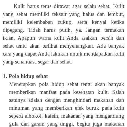
Kulit harus terus dirawat agar selalu sehat. Kulit
yang sehat memiliki tekstur yang halus dan lembut,
memiliki kelembaban cukup, serta kenyal ketika
dipegang. Tidak harus putih, ya. Jangan termakan
iklan. Apapun warna kulit Anda asalkan bersih dan
sehat tentu akan terlihat menyenangkan. Ada banyak
cara yang dapat Anda lakukan untuk mendapatkan kulit
yang senantiasa segar dan sehat.
1.
Pola hidup sehat
Menerapkan pola hidup sehat tentu akan banyak
memberikan manfaat pada kesehatan kulit. Salah
satunya adalah dengan menghindari makanan dan
minuman yang memberikan efek buruk pada kulit
seperti alhokol, kafein, makanan yang mengandung
gula dan garam yang tinggi, begitu juga makanan