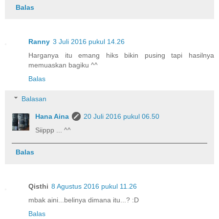
Balas
Ranny
3 Juli 2016 pukul 14.26
Harganya itu emang hiks bikin pusing tapi hasilnya
memuaskan bagiku ^^
Balas
Balasan
Hana Aina
20 Juli 2016 pukul 06.50
Siippp ... ^^
Balas
Qisthi
8 Agustus 2016 pukul 11.26
mbak aini...belinya dimana itu...? :D
Balas