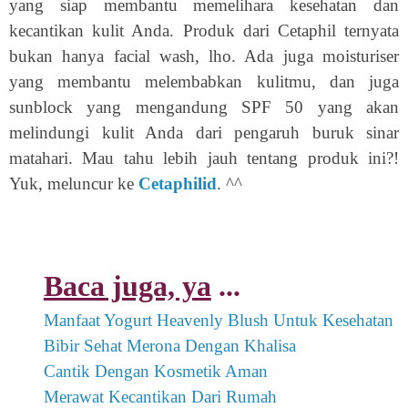
yang siap membantu memelihara kesehatan dan
kecantikan kulit Anda. Produk dari Cetaphil ternyata
bukan hanya facial wash, lho. Ada juga moisturiser
yang membantu melembabkan kulitmu, dan juga
sunblock yang mengandung SPF 50 yang akan
melindungi kulit Anda dari pengaruh buruk sinar
matahari. Mau tahu lebih jauh tentang produk ini?!
Yuk, meluncur ke
Cetaphilid
. ^^
Baca juga, ya
...
Manfaat Yogurt Heavenly Blush Untuk Kesehatan
Bibir Sehat Merona Dengan Khalisa
Cantik Dengan Kosmetik Aman
Merawat Kecantikan Dari Rumah