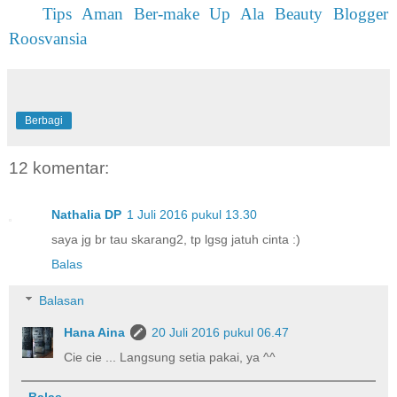
Tips Aman Ber-make Up Ala Beauty Blogger
Roosvansia
Berbagi
12 komentar:
Nathalia DP
1 Juli 2016 pukul 13.30
saya jg br tau skarang2, tp lgsg jatuh cinta :)
Balas
Balasan
Hana Aina
20 Juli 2016 pukul 06.47
Cie cie ... Langsung setia pakai, ya ^^