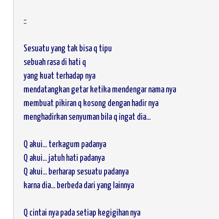
::
Sesuatu yang tak bisa q tipu
sebuah rasa di hati q
yang kuat terhadap nya
mendatangkan getar ketika mendengar nama nya
membuat pikiran q kosong dengan hadir nya
menghadirkan senyuman bila q ingat dia...
Q akui... terkagum padanya
Q akui... jatuh hati padanya
Q akui... berharap sesuatu padanya
karna dia... berbeda dari yang lainnya
Q cintai nya pada setiap kegigihan nya