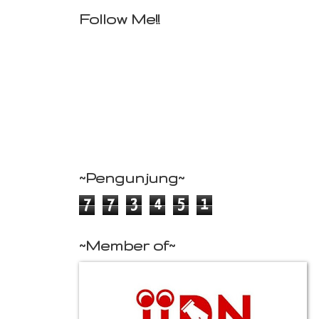
Follow Me!!
~Pengunjung~
7
7
3
4
5
1
~Member of~