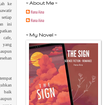
~ About Me ~
gah ke
awatir
Hana Aina
setiap
Hana Aina
an ini
atkan
~ My Novel ~
cafe,
k yang
maupun
sehan
tempat
uhkan
, baik
maupun