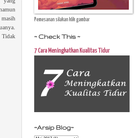
 yang
 namun
masih
Pemesanan silakan klik gambar
uanya.
~ Check This ~
 Tidak
7 Cara Meningkatkan Kualitas Tidur
~Arsip Blog~