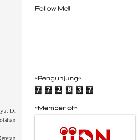
Follow Me!!
~Pengunjung~
7
7
2
8
3
7
~Member of~
ayu. Di
 olahan
Deretan