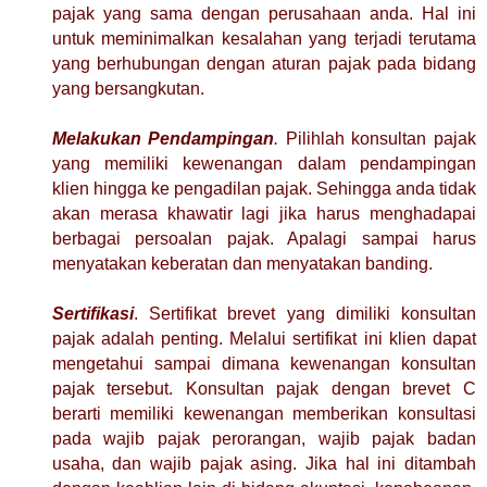
pajak yang sama dengan perusahaan anda. Hal ini
untuk meminimalkan kesalahan yang terjadi terutama
yang berhubungan dengan aturan pajak pada bidang
yang bersangkutan.
Melakukan Pendampingan
.
Pilihlah konsultan pajak
yang memiliki kewenangan dalam pendampingan
klien hingga ke pengadilan pajak. Sehingga anda tidak
akan merasa khawatir lagi jika harus menghadapai
berbagai persoalan pajak. Apalagi sampai harus
menyatakan keberatan dan menyatakan banding.
Sertifikasi
. S
ertifikat brevet yang dimiliki konsultan
pajak adalah penting. Melalui sertifikat ini klien dapat
mengetahui sampai dimana kewenangan konsultan
pajak tersebut. Konsultan pajak dengan brevet C
berarti memiliki kewenangan memberikan konsultasi
pada wajib pajak perorangan, wajib pajak badan
usaha, dan wajib pajak asing. Jika hal ini ditambah