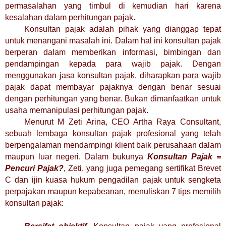
permasalahan yang timbul di kemudian hari karena
kesalahan dalam perhitungan pajak.
Konsultan pajak adalah pihak yang dianggap tepat
untuk menangani masalah ini. Dalam hal ini konsultan pajak
berperan dalam memberikan informasi, bimbingan dan
pendampingan kepada para wajib pajak. Dengan
menggunakan jasa konsultan pajak, diharapkan para wajib
pajak dapat membayar pajaknya dengan benar sesuai
dengan perhitungan yang benar. Bukan dimanfaatkan untuk
usaha memanipulasi perhitungan pajak.
Menurut M Zeti Arina, CEO Artha Raya Consultant,
sebuah lembaga konsultan pajak profesional yang telah
berpengalaman mendampingi klient baik perusahaan dalam
maupun luar negeri. Dalam bukunya
Konsultan Pajak =
Pencuri Pajak?
, Zeti,
yang juga pemegang sertifikat Brevet
C dan ijin kuasa hukum pengadilan pajak untuk sengketa
perpajakan maupun kepabeanan,
menuliskan 7 tips memilih
konsultan pajak: