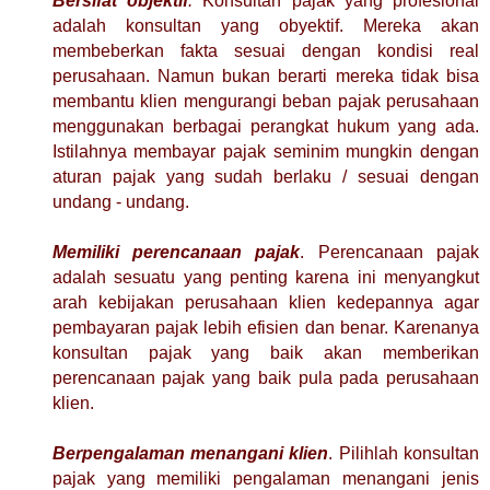
Bersifat objektif
.
Konsultan pajak yang profesional
adalah konsultan yang obyektif. Mereka akan
membeberkan fakta sesuai dengan kondisi real
perusahaan. Namun bukan berarti mereka tidak bisa
membantu klien mengurangi beban pajak perusahaan
menggunakan berbagai perangkat hukum yang ada.
I
stilahnya membayar pajak seminim mungkin dengan
aturan pajak yang sudah berlaku / sesuai dengan
undang - undang.
Memiliki perencanaan pajak
. Perencanaan pajak
adalah sesuatu yang penting
karena ini menyangkut
arah kebijakan perusahaan klien kedepannya agar
pembayaran pajak lebih efisien dan benar.
Karenanya
k
onsultan pajak yang baik akan memberikan
perencanaan pajak yang baik pula pada perusahaan
klien.
Berpengalaman menangani klien
. Pilihlah konsultan
pajak yang memiliki pengalaman menangani jenis