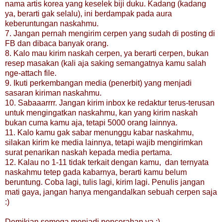
nama artis korea yang keselek biji duku. Kadang (kadang
ya, berarti gak selalu), ini berdampak pada aura
keberuntungan naskahmu.
7. Jangan pernah mengirim cerpen yang sudah di posting di
FB dan dibaca banyak orang.
8. Kalo mau kirim naskah cerpen, ya berarti cerpen, bukan
resep masakan (kali aja saking semangatnya kamu salah
nge-attach file.
9. Ikuti perkembangan media (penerbit) yang menjadi
sasaran kiriman naskahmu.
10. Sabaaarrrr. Jangan kirim inbox ke redaktur terus-terusan
untuk mengingatkan naskahmu, kan yang kirim naskah
bukan cuma kamu aja, tetapi 5000 orang lainnya.
11. Kalo kamu gak sabar menunggu kabar naskahmu,
silakan kirim ke media lainnya, tetapi wajib mengirimkan
surat penarikan naskah kepada media pertama.
12. Kalau no 1-11 tidak terkait dengan kamu, dan ternyata
naskahmu tetep gada kabarnya, berarti kamu belum
beruntung. Coba lagi, tulis lagi, kirim lagi. Penulis jangan
mati gaya, jangan hanya mengandalkan sebuah cerpen saja
:)
Demikian semoga menjadi pencerahan ya :)