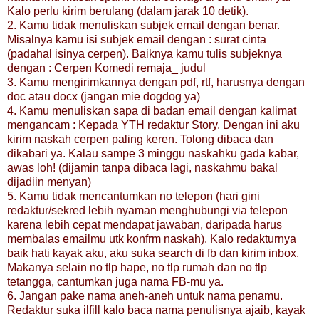
Kalo perlu kirim berulang (dalam jarak 10 detik).
2. Kamu tidak menuliskan subjek email dengan benar.
Misalnya kamu isi subjek email dengan : surat cinta
(padahal isinya cerpen). Baiknya kamu tulis subjeknya
dengan : Cerpen Komedi remaja_ judul
3. Kamu mengirimkannya dengan pdf, rtf, harusnya dengan
doc atau docx (jangan mie dogdog ya)
4. Kamu menuliskan sapa di badan email dengan kalimat
mengancam : Kepada YTH redaktur Story. Dengan ini aku
kirim naskah cerpen paling keren. Tolong dibaca dan
dikabari ya. Kalau sampe 3 minggu naskahku gada kabar,
awas loh! (dijamin tanpa dibaca lagi, naskahmu bakal
dijadiin menyan)
5. Kamu tidak mencantumkan no telepon (hari gini
redaktur/sekred lebih nyaman menghubungi via telepon
karena lebih cepat mendapat jawaban, daripada harus
membalas emailmu utk konfrm naskah). Kalo redakturnya
baik hati kayak aku, aku suka search di fb dan kirim inbox.
Makanya selain no tlp hape, no tlp rumah dan no tlp
tetangga, cantumkan juga nama FB-mu ya.
6. Jangan pake nama aneh-aneh untuk nama penamu.
Redaktur suka ilfill kalo baca nama penulisnya ajaib, kayak